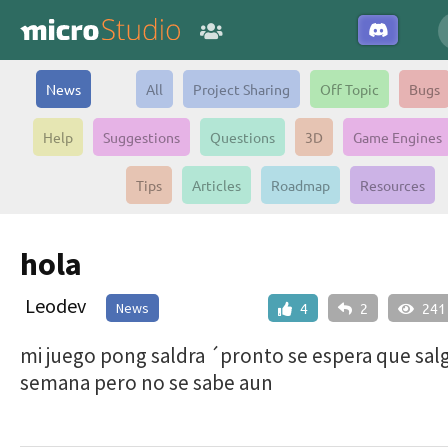
News
All
Project Sharing
Off Topic
Bugs
Help
Suggestions
Questions
3D
Game Engines
Tips
Articles
Roadmap
Resources
hola
Leodev
News
4
2
241
mi juego pong saldra ´pronto se espera que salga
semana pero no se sabe aun