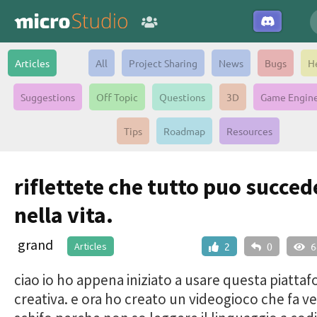
Articles
All
Project Sharing
News
Bugs
H
Suggestions
Off Topic
Questions
3D
Game Engin
Tips
Roadmap
Resources
riflettete che tutto puo succed
nella vita.
grand
Articles
2
0
6
ciao io ho appena iniziato a usare questa piatta
creativa. e ora ho creato un videogioco che fa 