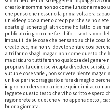
schifo perche non so leggere il linquaggio a codi
crearlo insomma non so come funziona ma so u
che penso che nessuno la prima volta era capac
un videogioco almeno credp perche se no siete 
aparte gli scherzi gli altri come ho fatto io se h
publicato in gioco che fa schifo si sentiranno del
impautiti delle cose che pensano su chi e cosa l
creato ecc, ma non vi dovete sentire cosi perche
altri fanno sbagli magari non come questo che h
ma di sicuro tutti faranno qualcosa del genere n
propria vita quindi se vi capta di vedere sui siti, ti
yutub e cose varie , non scrivete niente magari 
un like per incorraggiarlo a fare di meglio perch
in giro non dervono a niente quindi miraccoman
leggete questo testo che vi ho scritto e spero c
ragionerete su quel che vi ho appena detto , ciao
buona giornata.